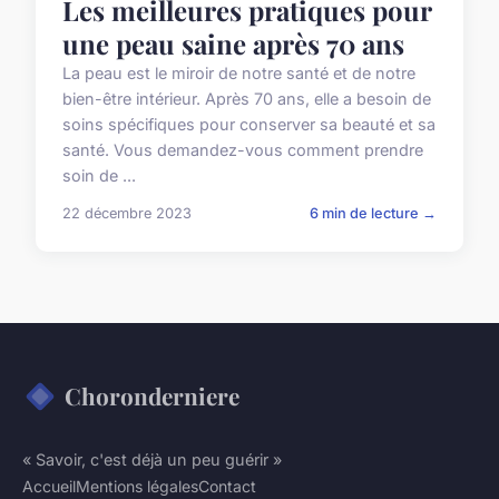
Les meilleures pratiques pour
une peau saine après 70 ans
La peau est le miroir de notre santé et de notre
bien-être intérieur. Après 70 ans, elle a besoin de
soins spécifiques pour conserver sa beauté et sa
santé. Vous demandez-vous comment prendre
soin de ...
22 décembre 2023
6 min de lecture →
Choronderniere
« Savoir, c'est déjà un peu guérir »
Accueil
Mentions légales
Contact