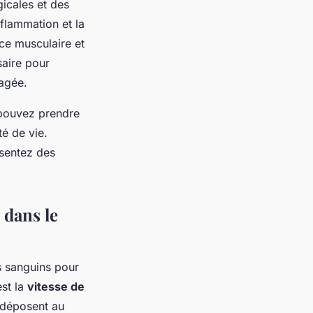
gicales et des
flammation et la
rce musculaire et
saire pour
magée.
 pouvez prendre
é de vie.
ésentez des
 dans le
ts sanguins pour
est la
vitesse de
e déposent au