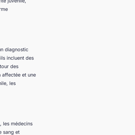
ite juvénile,
erme
un diagnostic
ils incluent des
utour des
n affectée et une
ile, les
s, les médecins
e sang et