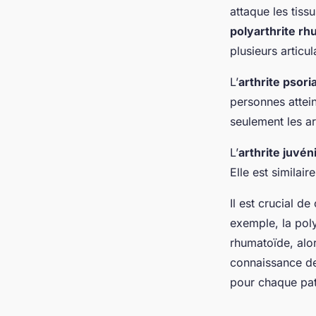
attaque les tiss
polyarthrite r
plusieurs articul
L’
arthrite psori
personnes attein
seulement les ar
L’
arthrite juvén
Elle est similai
Il est crucial d
exemple, la poly
rhumatoïde, alor
connaissance de 
pour chaque pat