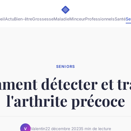
eil
Actu
Bien-être
Grossesse
Maladie
Minceur
Professionnels
Santé
Se
SENIORS
ent détecter et tr
l'arthrite précoce
Valentin
22 décembre 2023
5 min de lecture
V