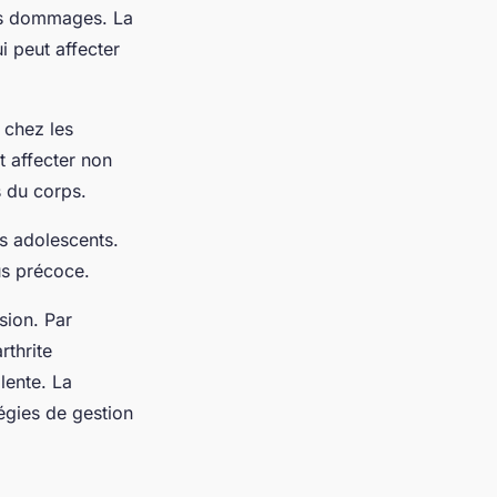
des dommages. La
i peut affecter
 chez les
t affecter non
s du corps.
es adolescents.
lus précoce.
sion. Par
rthrite
lente. La
tégies de gestion