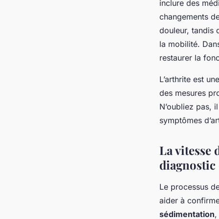
inclure des médi
changements de 
douleur, tandis 
la mobilité. Dan
restaurer la fon
L’arthrite est 
des mesures pro
N’oubliez pas, i
symptômes d’art
La vitesse 
diagnostic 
Le processus de 
aider à confirme
sédimentation
,