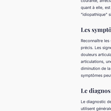
courante, affect
quant à elle, es
"idiopathique" s
Les symptô
Reconnaître les 
précis. Les sign
douleurs articul
articulations, u
diminution de la 
symptômes peuve
Le diagnost
Le diagnostic de
utilisent génér