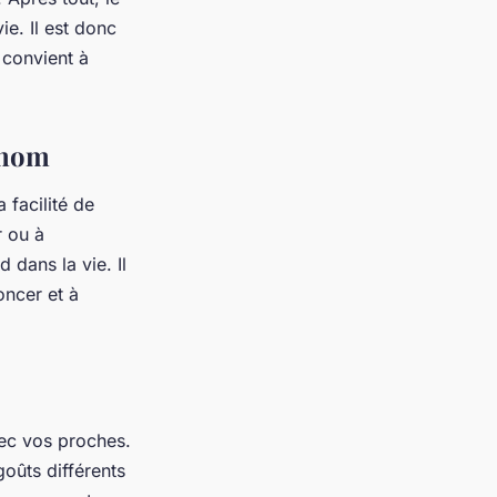
e. Il est donc
 convient à
énom
 facilité de
r ou à
 dans la vie. Il
oncer et à
vec vos proches.
oûts différents