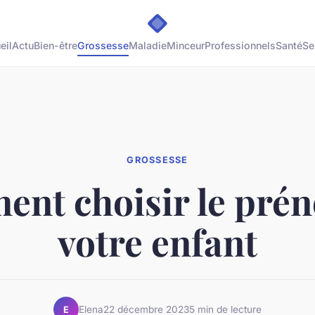
eil
Actu
Bien-être
Grossesse
Maladie
Minceur
Professionnels
Santé
Se
GROSSESSE
nt choisir le pré
votre enfant
Elena
22 décembre 2023
5 min de lecture
E