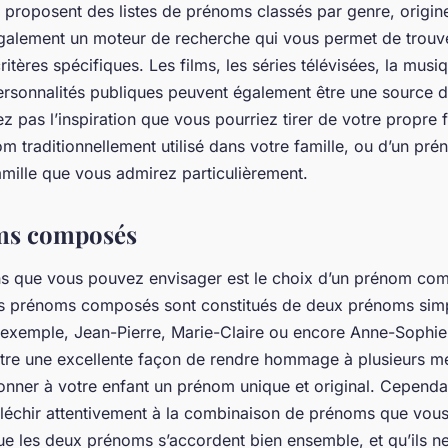
proposent des listes de prénoms classés par genre, origine
t également un moteur de recherche qui vous permet de trou
itères spécifiques. Les films, les séries télévisées, la musiqu
ersonnalités publiques peuvent également être une source d’
ez pas l’inspiration que vous pourriez tirer de votre propre fa
om traditionnellement utilisé dans votre famille, ou d’un pr
mille que vous admirez particulièrement.
ms composés
ns que vous pouvez envisager est le choix d’un prénom co
es prénoms composés sont constitués de deux prénoms sim
ar exemple, Jean-Pierre, Marie-Claire ou encore Anne-Sophi
re une excellente façon de rendre hommage à plusieurs m
onner à votre enfant un prénom unique et original. Cependant
fléchir attentivement à la combinaison de prénoms que vous
e les deux prénoms s’accordent bien ensemble, et qu’ils ne