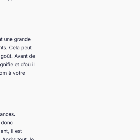
nt une grande
nts. Cela peut
r goût. Avant de
nifie et d’où il
nom à votre
dances.
t donc
t, il est
 Après tout, le