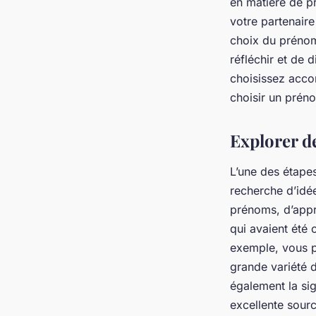
en matière de pr
votre partenaire
choix du prénom
réfléchir et de 
choisissez acco
choisir un prén
Explorer d
L’une des étape
recherche d’idé
prénoms, d’appr
qui avaient été 
exemple, vous p
grande variété d
également la sig
excellente sour