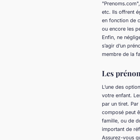
"Prenoms.com", 
etc. Ils offren
en fonction de cr
ou encore les p
Enfin, ne néglig
s’agir d’un prén
membre de la fa
Les préno
L’une des optio
votre enfant. L
par un tiret. P
composé peut êt
famille, ou de d
important de ré
Assurez-vous qu