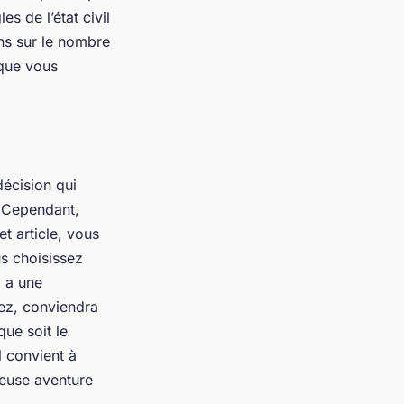
es de l’état civil
ns sur le nombre
 que vous
décision qui
. Cependant,
t article, vous
s choisissez
i a une
sez, conviendra
que soit le
l convient à
leuse aventure