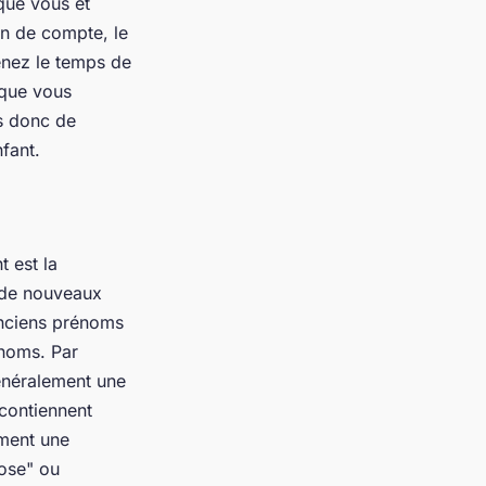
 que vous et
in de compte, le
enez le temps de
 que vous
s donc de
fant.
 est la
 de nouveaux
anciens prénoms
énoms. Par
énéralement une
 contiennent
ement une
rose" ou