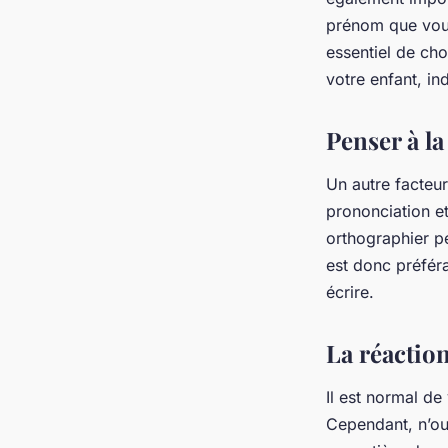
prénom que vous 
essentiel de ch
votre enfant, i
Penser à l
Un autre facteur
prononciation e
orthographier pe
est donc préféra
écrire.
La réaction
Il est normal d
Cependant, n’oub