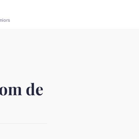
niors
nom de