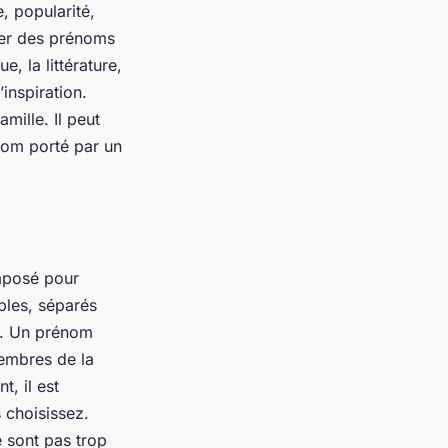
, popularité,
ver des prénoms
e, la littérature,
inspiration.
mille. Il peut
énom porté par un
mposé pour
ples, séparés
e. Un prénom
embres de la
, il est
 choisissez.
 sont pas trop