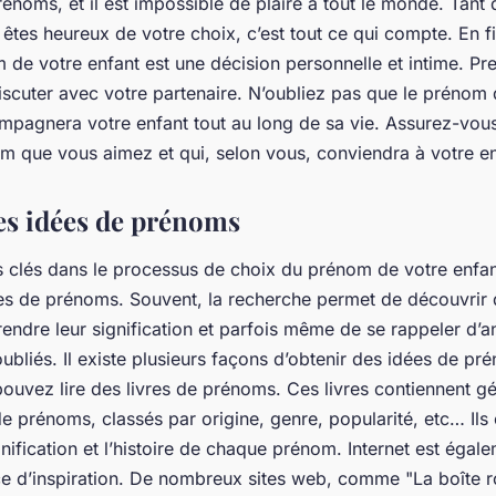
énoms, et il est impossible de plaire à tout le monde. Tant
 êtes heureux de votre choix, c’est tout ce qui compte. En f
 de votre enfant est une décision personnelle et intime. Pr
discuter avec votre partenaire. N’oubliez pas que le prénom
mpagnera votre enfant tout au long de sa vie. Assurez-vou
om que vous aimez et qui, selon vous, conviendra à votre en
es idées de prénoms
s clés dans le processus de choix du prénom de votre enfant
es de prénoms. Souvent, la recherche permet de découvrir
endre leur signification et parfois même de se rappeler d’
oubliés. Il existe plusieurs façons d’obtenir des idées de pr
ouvez lire des livres de prénoms. Ces livres contiennent g
e prénoms, classés par origine, genre, popularité, etc… Ils
nification et l’histoire de chaque prénom. Internet est égal
ce d’inspiration. De nombreux sites web, comme "La boîte 